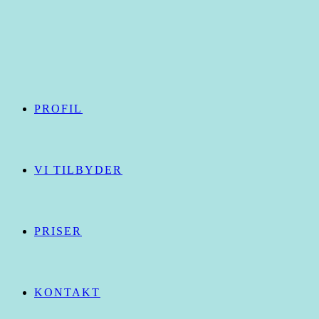
Skip
to
content
PROFIL
VI TILBYDER
PRISER
KONTAKT