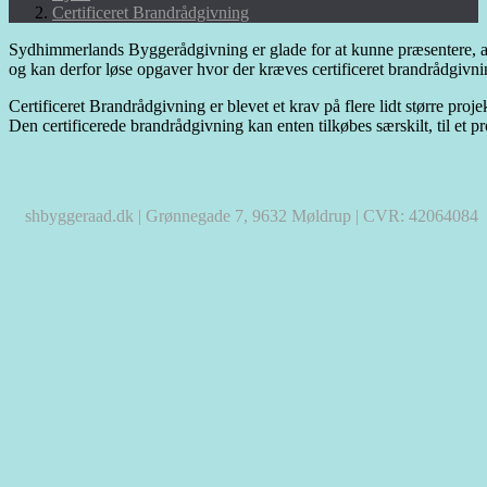
Certificeret Brandrådgivning
Sydhimmerlands Byggerådgivning er glade for at kunne præsentere, at v
og kan derfor løse opgaver hvor der kræves certificeret brandrådgivni
Certificeret Brandrådgivning er blevet et krav på flere lidt større proje
Den certificerede brandrådgivning kan enten tilkøbes særskilt, til et pr
shbyggeraad.dk | Grønnegade 7, 9632 Møldrup | CVR: 42064084