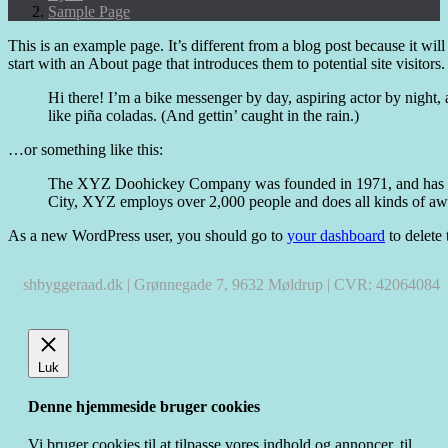
Sample Page
This is an example page. It’s different from a blog post because it wil
start with an About page that introduces them to potential site visitors.
Hi there! I’m a bike messenger by day, aspiring actor by night, 
like piña coladas. (And gettin’ caught in the rain.)
…or something like this:
The XYZ Doohickey Company was founded in 1971, and has bee
City, XYZ employs over 2,000 people and does all kinds of a
As a new WordPress user, you should go to
your dashboard
to delete
shbyggeraad.dk | Grønnegade 7, 9632 Møldrup | CVR: 42064084
Luk
Denne hjemmeside bruger cookies
Vi bruger cookies til at tilpasse vores indhold og annoncer, til